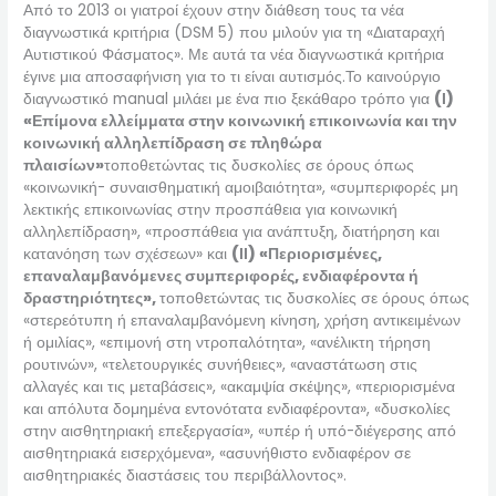
Από το 2013 οι γιατροί έχουν στην διάθεση τους τα νέα
διαγνωστικά κριτήρια (DSM 5) που μιλούν για τη «Διαταραχή
Αυτιστικού Φάσματος». Με αυτά τα νέα διαγνωστικά κριτήρια
έγινε μια αποσαφήνιση για το τι είναι αυτισμός.Το καινούργιο
διαγνωστικό manual μιλάει με ένα πιο ξεκάθαρο τρόπο για
(Ι)
«Επίμονα ελλείμματα στην κοινωνική επικοινωνία και την
κοινωνική αλληλεπίδραση σε πληθώρα
πλαισίων»
τοποθετώντας τις δυσκολίες σε όρους όπως
«κοινωνική- συναισθηματική αμοιβαιότητα», «συμπεριφορές μη
λεκτικής επικοινωνίας στην προσπάθεια για κοινωνική
αλληλεπίδραση», «προσπάθεια για ανάπτυξη, διατήρηση και
κατανόηση των σχέσεων» και
(ΙΙ) «Περιορισμένες,
επαναλαμβανόμενες συμπεριφορές, ενδιαφέροντα ή
δραστηριότητες»,
τοποθετώντας τις δυσκολίες σε όρους όπως
«στερεότυπη ή επαναλαμβανόμενη κίνηση, χρήση αντικειμένων
ή ομιλίας», «επιμονή στη ντροπαλότητα», «ανέλικτη τήρηση
ρουτινών», «τελετουργικές συνήθειες», «αναστάτωση στις
αλλαγές και τις μεταβάσεις», «ακαμψία σκέψης», «περιορισμένα
και απόλυτα δομημένα εντονότατα ενδιαφέροντα», «δυσκολίες
στην αισθητηριακή επεξεργασία», «υπέρ ή υπό-διέγερσης από
αισθητηριακά εισερχόμενα», «ασυνήθιστο ενδιαφέρον σε
αισθητηριακές διαστάσεις του περιβάλλοντος».