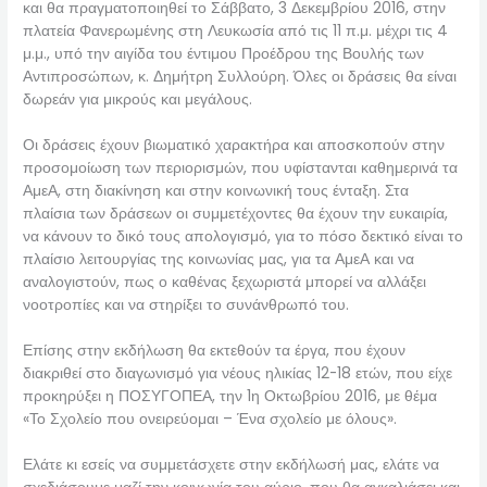
και θα πραγματοποιηθεί το Σάββατο, 3 Δεκεμβρίου 2016, στην
πλατεία Φανερωμένης στη Λευκωσία από τις 11 π.μ. μέχρι τις 4
μ.μ., υπό την αιγίδα του έντιμου Προέδρου της Βουλής των
Αντιπροσώπων, κ. Δημήτρη Συλλούρη. Όλες οι δράσεις θα είναι
δωρεάν για μικρούς και μεγάλους.
Οι δράσεις έχουν βιωματικό χαρακτήρα και αποσκοπούν στην
προσομοίωση των περιορισμών, που υφίστανται καθημερινά τα
ΑμεΑ, στη διακίνηση και στην κοινωνική τους ένταξη. Στα
πλαίσια των δράσεων οι συμμετέχοντες θα έχουν την ευκαιρία,
να κάνουν το δικό τους απολογισμό, για το πόσο δεκτικό είναι το
πλαίσιο λειτουργίας της κοινωνίας μας, για τα ΑμεΑ και να
αναλογιστούν, πως ο καθένας ξεχωριστά μπορεί να αλλάξει
νοοτροπίες και να στηρίξει το συνάνθρωπό του.
Επίσης στην εκδήλωση θα εκτεθούν τα έργα, που έχουν
διακριθεί στο διαγωνισμό για νέους ηλικίας 12-18 ετών, που είχε
προκηρύξει η ΠΟΣΥΓΟΠΕΑ, την 1η Οκτωβρίου 2016, με θέμα
«Το Σχολείο που ονειρεύομαι – Ένα σχολείο με όλους».
Ελάτε κι εσείς να συμμετάσχετε στην εκδήλωσή μας, ελάτε να